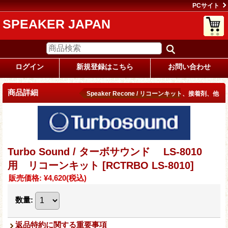
PCサイト
SPEAKER JAPAN
ログイン
新規登録はこちら
お問い合わせ
商品詳細
Speaker Recone / リコーンキット、接着剤、他
Turbo Sound / ターボサウンド LS-8010
用 リコーンキット
[RCTRBO LS-8010]
販売価格
:
¥4,620
(税込)
数量
:
返品特約に関する重要事項