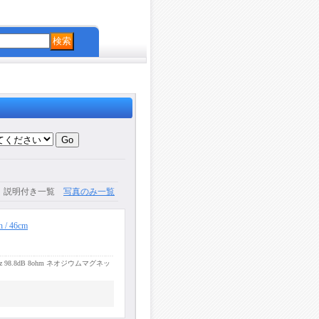
説明付き一覧
写真のみ一覧
/ 46cm
z - 2khz 98.8dB 8ohm ネオジウムマグネッ