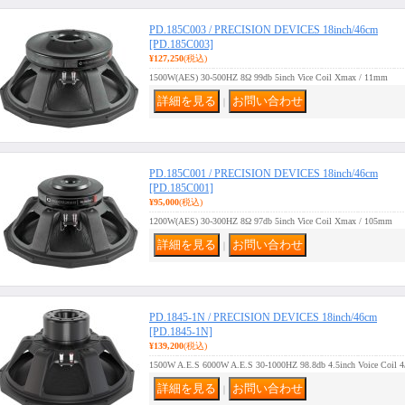
PD.185C003 / PRECISION DEVICES 18inch/46cm
[PD.185C003]
¥127,250
(税込)
1500W(AES) 30-500HZ 8Ω 99db 5inch Vice Coil Xmax / 11mm
｜
PD.185C001 / PRECISION DEVICES 18inch/46cm
[PD.185C001]
¥95,000
(税込)
1200W(AES) 30-300HZ 8Ω 97db 5inch Vice Coil Xmax / 105mm
｜
PD.1845-1N / PRECISION DEVICES 18inch/46cm
[PD.1845-1N]
¥139,200
(税込)
1500W A.E.S 6000W A.E.S 30-1000HZ 98.8db 4.5inch Voice Coil
｜