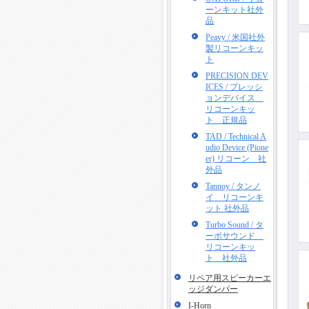
ーンキット社外
品
Peavy / 米国社外
製リコーンキッ
ト
PRECISION DEV
ICES / プレッシ
ョンデバイス
リコーンキッ
ト 正規品
TAD / Technical A
udio Device (Pione
er) リコーン 社
外品
Tannoy / タンノ
イ リコーンキ
ット 社外品
Turbo Sound / タ
ーボサウンド
リコーンキッ
ト 社外品
リペア用スピーカーエ
ッジダンパー
I-Horn