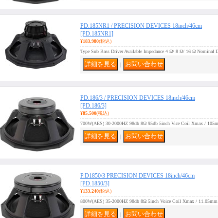
PD.185NR1 / PRECISION DEVICES 18inch/46cm
[PD.185NR1]
¥183,980
(税込)
Type Sub Bass Driver Available Impedance 4 Ω/ 8 Ω/ 16 Ω Nominal
｜
PD.186/3 / PRECISION DEVICES 18inch/46cm
[PD.186/3]
¥85,500
(税込)
700W(AES) 30-2000HZ 98db 8Ω 95db 5inch Vice Coil Xmax / 105
｜
P.D1850/3 PRECISION DEVICES 18inch/46cm
[PD.1850/3]
¥133,240
(税込)
800W(AES) 35-2000HZ 98db 8Ω 5inch Voice Coil Xmax / 11.05mm
｜