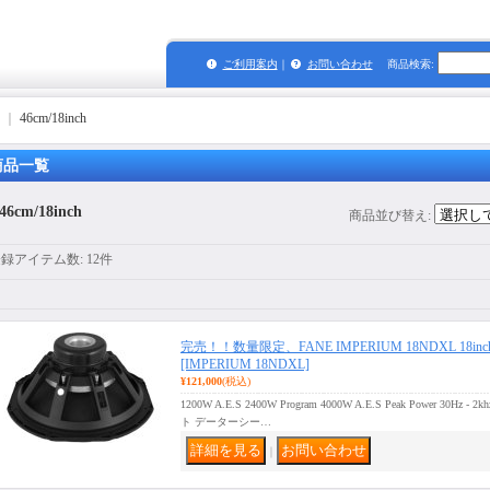
ご利用案内
｜
お問い合わせ
商品検索
:
｜
46cm/18inch
商品一覧
46cm/18inch
商品並び替え
:
登録アイテム数
:
12件
完売！！数量限定、FANE IMPERIUM 18NDXL 18inch 
[IMPERIUM 18NDXL]
¥121,000
(税込)
1200W A.E.S 2400W Program 4000W A.E.S Peak Power 30H
ト データーシー…
｜