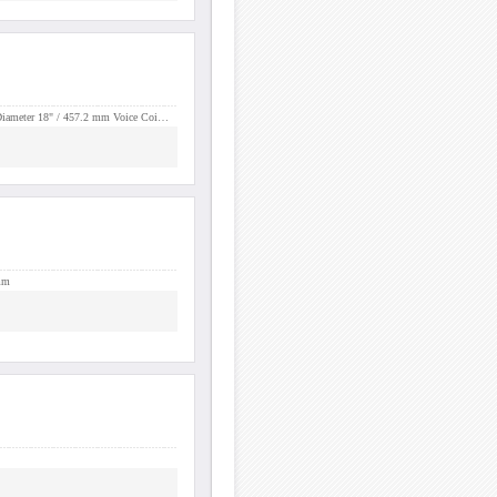
 Diameter 18" / 457.2 mm Voice Coi…
mm