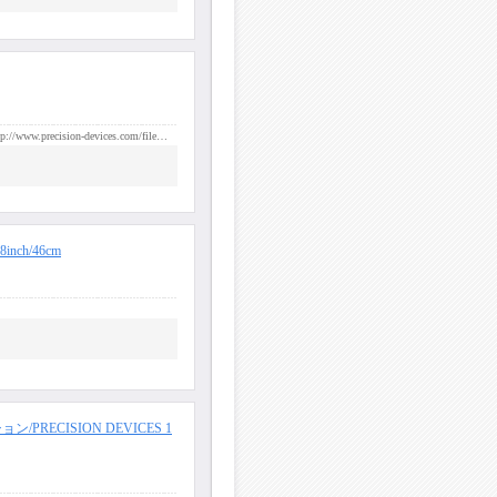
//www.precision-devices.com/file…
nch/46cm
PRECISION DEVICES 1