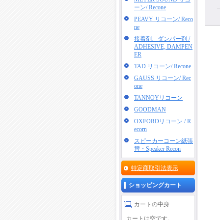
ーン/ Recone
PEAVY リコーン/ Reco
ne
接着剤、ダンパー剤 /
ADHESIVE, DAMPEN
ER
TAD リコーン/ Recone
GAUSS リコーン/ Rec
one
TANNOYリコーン
GOODMAN
OXFORDリコーン / R
ecorn
スピーカーコーン紙張
替・Speaker Recon
特定商取引法表示
ショッピングカート
カートの中身
カートは空です。