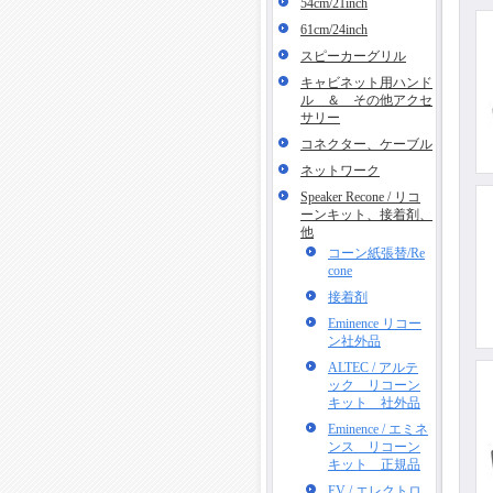
54cm/21inch
61cm/24inch
スピーカーグリル
キャビネット用ハンド
ル ＆ その他アクセ
サリー
コネクター、ケーブル
ネットワーク
Speaker Recone / リコ
ーンキット、接着剤、
他
コーン紙張替/Re
cone
接着剤
Eminence リコー
ン社外品
ALTEC / アルテ
ック リコーン
キット 社外品
Eminence / エミネ
ンス リコーン
キット 正規品
EV / エレクトロ