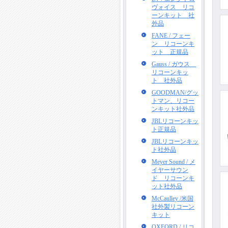
ヴォイス リコ
ーンキット 社
外品
FANE / フェー
ン リコーンキ
ット 正規品
Gauss / ガウス
リコーンキッ
ト 社外品
GOODMAN/グッ
トマン、リコー
ンキット社外品
JBLリコーンキッ
ト正規品
JBLリコーンキッ
ト社外品
Meyer Sound / メ
イヤーサウン
ド リコーンキ
ット社外品
McCaulley /米国
社外製リコーン
キット
OXFORD / リコ