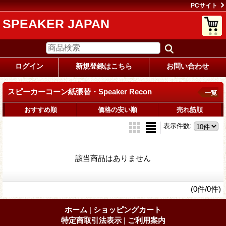
PCサイト
SPEAKER JAPAN
ログイン
新規登録はこちら
お問い合わせ
スピーカーコーン紙張替・Speaker Recon
一覧
おすすめ順
価格の安い順
売れ筋順
表示件数
:
該当商品はありません
(0件/0件)
ホーム
|
ショッピングカート
特定商取引法表示
|
ご利用案内