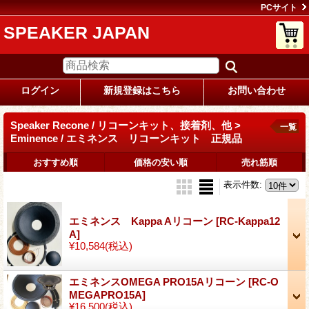
PCサイト
SPEAKER JAPAN
ログイン
新規登録はこちら
お問い合わせ
Speaker Recone / リコーンキット、接着剤、他 >
一覧
Eminence / エミネンス リコーンキット 正規品
おすすめ順
価格の安い順
売れ筋順
表示件数
:
エミネンス Kappa Aリコーン
[RC-Kappa12
A]
¥10,584
(税込)
エミネンスOMEGA PRO15Aリコーン
[RC-O
MEGAPRO15A]
¥16,500
(税込)