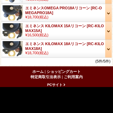
エミネンスOMEGA PRO18Aリコーン
[RC-O
MEGAPRO18A]
¥18,700
(税込)
エミネンス KILOMAX 15Aリコーン
[RC-KILO
MAX15A]
¥16,500
(税込)
エミネンス KILOMAX 18Aリコーン
[RC-KILO
MAX18A]
¥18,700
(税込)
(5件/5件)
ホーム
|
ショッピングカート
特定商取引法表示
|
ご利用案内
PCサイト