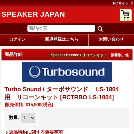
PCサイト
SPEAKER JAPAN
ログイン
新規登録はこちら
お問い合わせ
商品詳細
Speaker Recone / リコーンキット、接着剤、他
Turbo Sound / ターボサウンド LS-1804
用 リコーンキット
[RCTRBO LS-1804]
販売価格
:
¥15,900
(税込)
数量
:
返品特約に関する重要事項