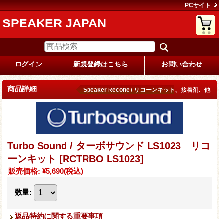
PCサイト
SPEAKER JAPAN
ログイン
新規登録はこちら
お問い合わせ
商品詳細
Speaker Recone / リコーンキット、接着剤、他
Turbo Sound / ターボサウンド LS1023 リコ
ーンキット
[RCTRBO LS1023]
販売価格
:
¥5,690
(税込)
数量
:
返品特約に関する重要事項