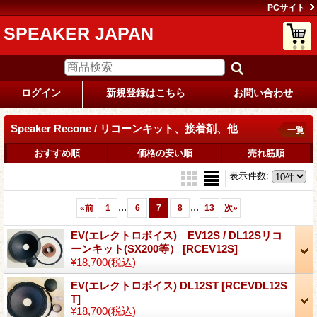
PCサイト
SPEAKER JAPAN
ログイン
新規登録はこちら
お問い合わせ
Speaker Recone / リコーンキット、接着剤、他
一覧
おすすめ順
価格の安い順
売れ筋順
表示件数
:
...
...
«
前
1
6
7
8
13
次
»
EV(エレクトロボイス) EV12S / DL12Sリコ
ーンキット(SX200等）
[RCEV12S]
¥18,700
(税込)
EV(エレクトロボイス) DL12ST
[RCEVDL12S
T]
¥18,700
(税込)